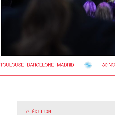
TOULOUSE BARCELONE MADRID
30 N