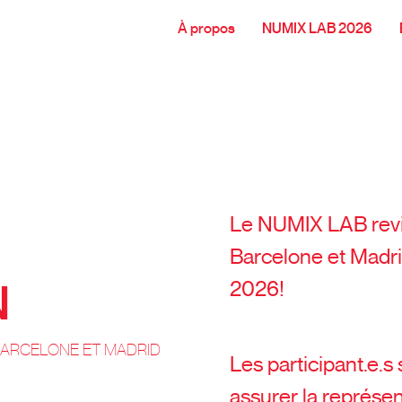
À propos
NUMIX LAB 2026
Le NUMIX LAB revi
Barcelone et Madr
N
2026!
BARCELONE ET MADRID
Les participant.e.s
assurer la représen