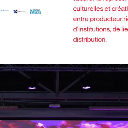
culturelles et créat
entre producteur.ri
d’institutions, de l
distribution.