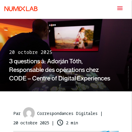
menu
20 octobre 2025
3 questions à: Adorján Tóth,
Responsable des opérations chez
CODE – Centre of Digital Experiences
Par
Correspondances Digitales |
access_time
20 octobre 2025
|
2 min